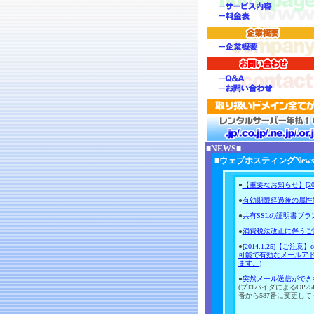
■NEWS■
■ウェブホスティングNew
●
【重要なお知らせ】[20
●
有効期限経過後の属性
●
共有SSLの証明書ブ
●
消費税法改正に伴うご
●
[2014.1.25]【
可能で有効なメールア
ます。)
●
突然メール送信ができ
(プロバイダによるOP2
番から587番に変更し