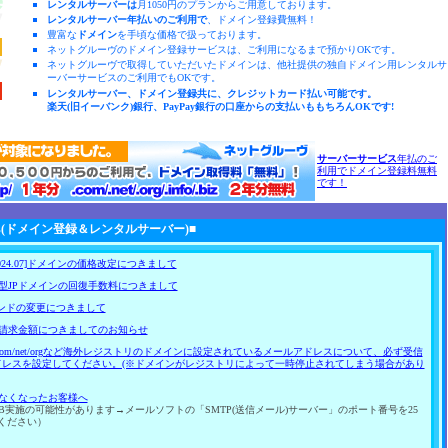
レンタルサーバー
は
月1050円のプランからご用意しております。
レンタルサーバー
年払いのご利用で
、ドメイン登録費無料！
豊富な
ドメイン
を手頃な価格で扱っております。
ネットグルーヴのドメイン登録サービスは、ご利用になるまで預かりOKです。
ネットグルーヴで取得していただいたドメインは、他社提供の独自ドメイン用レンタルサ
ーバーサービスのご利用でもOKです。
レンタルサーバー、ドメイン登録共に、クレジットカード払い可能です。
楽天(旧イーバンク)銀行、PayPay銀行の口座からの支払いももちろんOKです!
サーバーサービス
年払のご
利用でドメイン登録料無料
です！
s(ドメイン登録＆レンタルサーバー)■
24.07]ドメインの価格改定につきまして
型JPドメインの回復手数料につきまして
ランドの変更につきまして
請求金額につきましてのお知らせ
ご注意】com/net/orgなど海外レジストリのドメインに設定されているメールアドレスについて、必ず受信
ドレスを設定してください。(※ドメインがレジストリによって一時停止されてしまう場合があり
なくなったお客様へ
5B実施の可能性があります→メールソフトの「SMTP(送信メール)サーバー」のポート番号を25
てください）