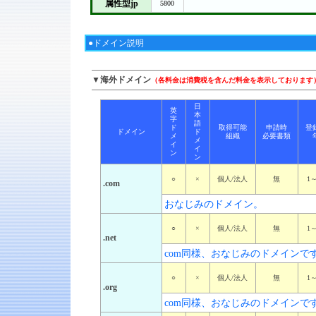
属性型jp
5800
●ドメイン説明
▼海外ドメイン
（各料金は消費税を含んだ料金を表示しております
日
英
本
字
語
ド
取得可能
申請時
登
ドメイン
ド
メ
組織
必要書類
メ
イ
イ
ン
ン
○
×
個人/法人
無
1
.com
おなじみのドメイン。
○
×
個人/法人
無
1
.net
com同様、おなじみのドメインで
○
×
個人/法人
無
1
.org
com同様、おなじみのドメインで