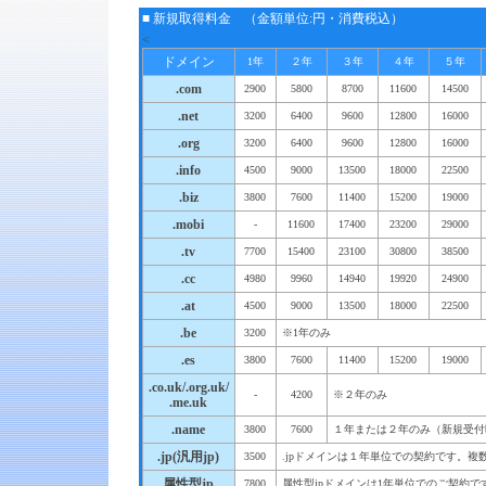
■ 新規取得料金 （金額単位:円・消費税込）
<
ドメイン
1年
２年
３年
４年
５年
.com
2900
5800
8700
11600
14500
.net
3200
6400
9600
12800
16000
.org
3200
6400
9600
12800
16000
.info
4500
9000
13500
18000
22500
.biz
3800
7600
11400
15200
19000
.mobi
-
11600
17400
23200
29000
.tv
7700
15400
23100
30800
38500
.cc
4980
9960
14940
19920
24900
.at
4500
9000
13500
18000
22500
.be
3200
※1年のみ
.es
3800
7600
11400
15200
19000
.co.uk/.org.uk/
-
4200
※２年のみ
.me.uk
.name
3800
7600
１年または２年のみ（新規受付
.jp(汎用jp)
3500
.jpドメインは１年単位での契約です。複
属性型jp
7800
属性型jpドメインは1年単位でのご契約