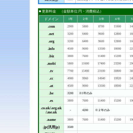
■ 更新料金 （金額単位:円・消費税込）
ドメイン
1年
２年
３年
４年
.com
2900
5800
8700
11600
14
.net
3200
6400
9600
12800
16
.org
3200
6400
9600
12800
16
.info
4500
9000
13500
18000
22
.biz
3800
7600
11400
15200
19
.mobi
5800
11600
17400
23200
29
.tv
7700
15400
23100
30800
38
.cc
4980
9960
14940
19920
24
.at
4500
9000
13500
18000
22
.be
3200
※1年のみ
.es
3800
7600
11400
15200
19
.co.uk/.org.uk
-
4200
※２年のみ
/.me.uk
.name
3800
7600
11400
15200
19
.jp(汎用jp)
3500