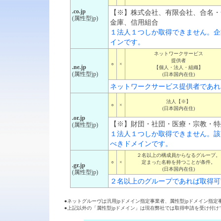
.co.jp
【※】株式会社、有限会社、合名・
(属性型jp)
金庫、信用組合
１法人１つしか取得できません。企
インです。
ネットワークサービス
提供者
○
×
.ne.jp
【個人・法人・組織】
(属性型jp)
(日本国内在住)
ネットワークサービス提供者であれ
法人【※】
○
×
(日本国内在住)
.or.jp
【※】財団・社団・医療・宗教・特
(属性型jp)
１法人１つしか取得できません。該
べきドメインです。
２名以上の構成員からなるグループ。
○
×
定まった名称を持つことが条件。
.gr.jp
(日本国内在住)
(属性型jp)
２名以上のグループであれば取得可
●ネットグルーヴは汎用jpドメイン指定事業者、属性型jpドメイン指定
●上記以外の「属性型jpドメイン」は現在弊社では取得申請を受け付