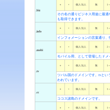
○
×
個人/法人
無
1
.biz
その名の通りビジネス用途に最適
も取得できます。
○
×
個人/法人
無
1
.info
インフォメーションの言葉通り、
○
×
個人/法人
無
2
.mobi
モバイル用、として登場したドメ
○
×
個人/法人
無
1
.tv
ツバル国のドメインです。tvと
われています。
○
×
個人/法人
無
1
.cc
ココス諸島のドメインです。
○
×
個人/法人
無
1