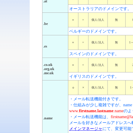
.at
オーストラリアのドメインです。
○
×
個人/法人
無
.be
ベルギーのドメインです。
○
×
個人/法人
無
1
.es
スペインのドメインです。
.co.uk
○
×
個人/法人
無
.org.uk
.me.uk
イギリスのドメインです。
○
×
個人/法人
無
1
・メール転送機能付きです。
・仕組みが少し複雑ですが、nam
www.
firstname.lastname
.name
のよ
・メール転送機能は、
firstname@l
.name
メールを好きなメールアドレスへ
メインマネージャ
にて、変更可能