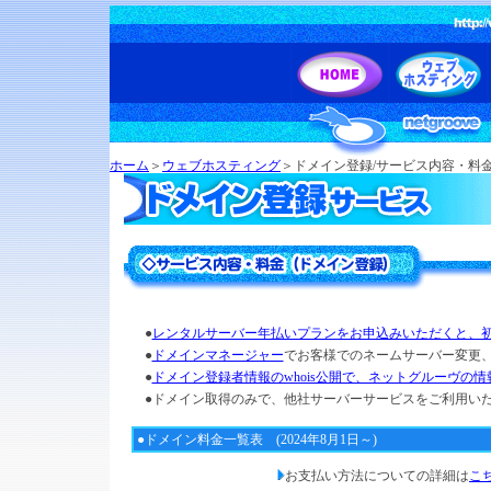
ホーム
＞
ウェブホスティング
＞ドメイン登録/サービス内容・料
●
レンタルサーバー年払いプランをお申込みいただくと、
●
ドメインマネージャー
でお客様でのネームサーバー変更、
●
ドメイン登録者情報のwhois公開で、ネットグルーヴの
●ドメイン取得のみで、他社サーバーサービスをご利用いた
●ドメイン料金一覧表 (2024年8月1日～)
お支払い方法についての詳細は
こ