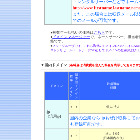
・レンタルサーバーなどでホーム
http://www.
firstname.lastname
.name
また、この場合には転送メール以
でのメールが可能です。
●複数年一括払いの価格は
こちら
です。
●
ドメインマネージャー
で、ネームサーバー、担当者
能です。
●
ネットグルーヴでは、これら海外のドメインについてはICAN
ストラリセールパートナー(RSP)としてドメインの登録および
▼国内ドメイン
（各料金は消費税を含んだ料金を表示しております
日
英
本
字
語
ド
取得可能
ドメイン
ド
メ
組織
メ
イ
イ
ン
ン
○
○
個人/法人
.jp
（汎用jp)
国内の企業なら.jpもぜひ取得して
も登録可能です。
法人【※】
○
×
(日本国内在住)