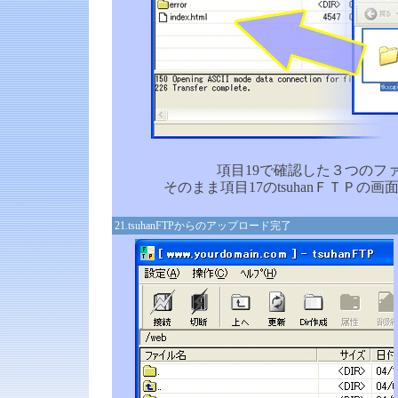
項目19で確認した３つのフ
そのまま項目17のtsuhanＦＴＰの
21.tsuhanFTPからのアップロード完了