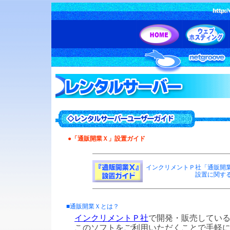
●「通販開業Ｘ」設置ガイド
インクリメントＰ社「通販開
設置に関す
■通販開業Ｘとは？
インクリメントＰ社
で開発・販売してい
このソフトをご利用いただくことで手軽