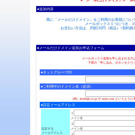
●「メールだけドメイン」メール
●追加内容
既に「メールだけドメイン」をご利用のお客様につい
メールボックス１つにつき、1
お支払い方法は、月額210円（税込）×契約
●メールだけドメイン追加お申込フォーム
メールボックス追加を申し込まれる方
下部の「申し込み」ボタンをクリ
●ネットグルーヴID
●ご利用中のドメイン名（必須）
(例）abcdefgh.co.jp や aiueo.com 
●設定メールアドレス
１
メイン名
２
設定する
メイン名
メールアドレス
３