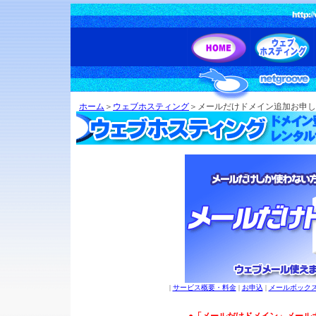
ホーム
＞
ウェブホスティング
＞メールだけドメイン追加お申し
|
サービス概要・料金
|
お申込
|
メールボック