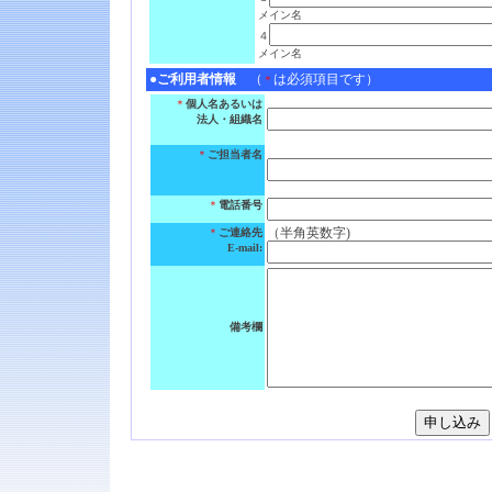
メイン名
４
メイン名
●ご利用者情報
（
は必須項目です）
＊
＊
個人名あるいは
法人・組織名
＊
ご担当者名
＊
電話番号
（半角英数字)
＊
ご連絡先
E-mail:
備考欄